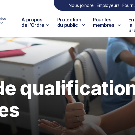
Nous joindre
Employeurs
Fourni
À propos
Protection
Pour les
En
de l’Ordre
du public
membres
la
pr
de qualificatio
es