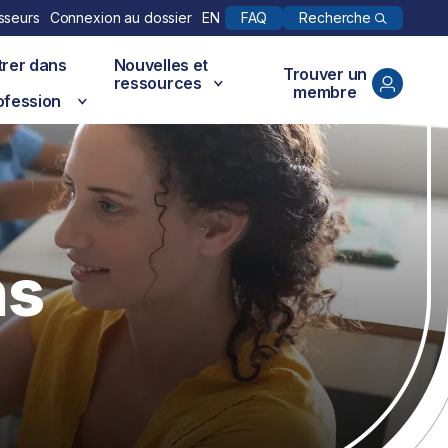
Recherche
sseurs
Connexion au dossier
EN
FAQ
trer dans
Nouvelles et
Trouver un
ressources
membre
ofession
ns