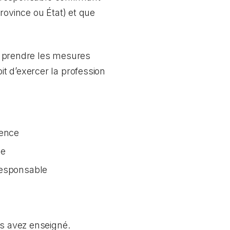
rovince ou État) et que
ez prendre les mesures
t d’exercer la profession
tence
ée
responsable
us avez enseigné.