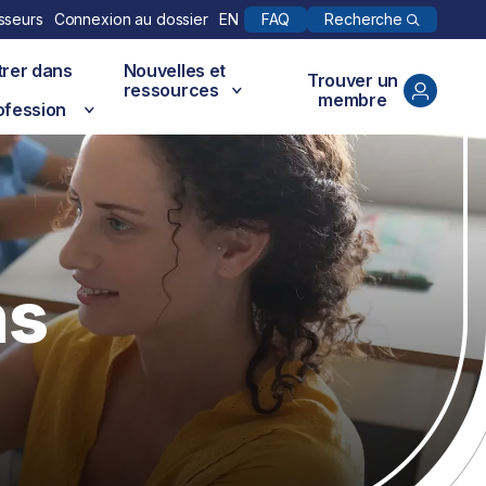
Recherche
sseurs
Connexion au dossier
EN
FAQ
trer dans
Nouvelles et
Trouver un
ressources
membre
ofession
ns