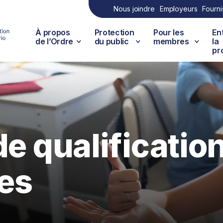
Nous joindre
Employeurs
Fourni
À propos
Protection
Pour les
En
de l’Ordre
du public
membres
la
pr
de qualificatio
es