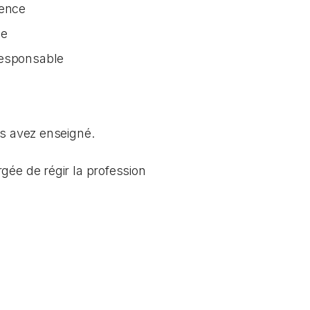
tence
ée
responsable
us avez enseigné.
gée de régir la profession