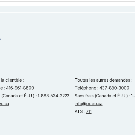
la clientèle :
Toutes les autres demandes :
e : 416-961-8800
Téléphone : 437-880-3000
s (Canada et É.-U.) : 1-888-534-2222
Sans frais (Canada et É.-U.) :
o.ca
info@oeeo.ca
ATS :
711