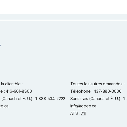
la clientèle :
Toutes les autres demandes :
e : 416-961-8800
Téléphone : 437-880-3000
s (Canada et É.-U.) : 1-888-534-2222
Sans frais (Canada et É.-U.) :
o.ca
info@oeeo.ca
ATS :
711