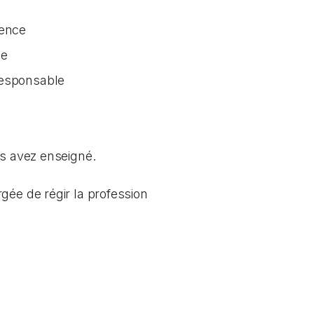
tence
ée
responsable
us avez enseigné.
gée de régir la profession