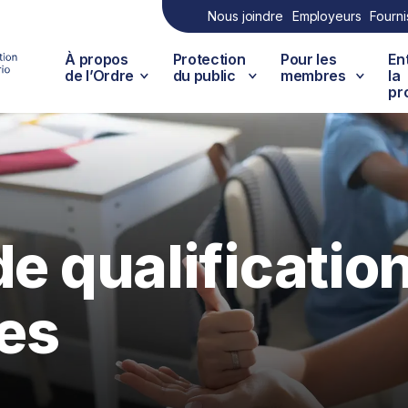
Nous joindre
Employeurs
Fourni
À propos
Protection
Pour les
En
de l’Ordre
du public
membres
la
pr
de qualificatio
es