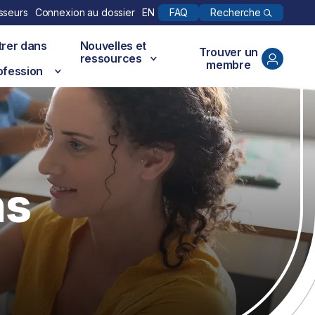
Recherche
sseurs
Connexion au dossier
EN
FAQ
trer dans
Nouvelles et
Trouver un
ressources
membre
ofession
ns